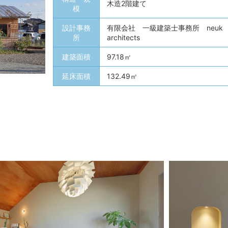
木造2階建て
模
設計事務
有限会社 一級建築士事務所 neuk
所
architects
建築面積
97.18㎡
延床面積
132.49㎡