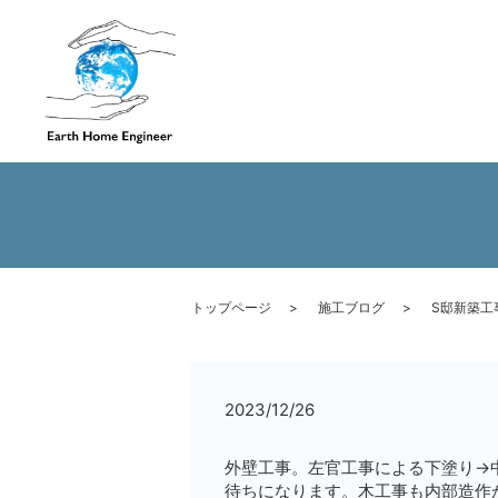
トップページ
施工ブログ
S邸新築工
2023/12/26
外壁工事。左官工事による下塗り→
待ちになります。木工事も内部造作