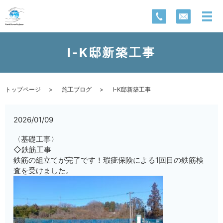
I-K邸新築工事
トップページ
施工ブログ
I-K邸新築工事
2026/01/09
〈基礎工事〉
◇鉄筋工事
鉄筋の組立てが完了です！瑕疵保険による1回目の鉄筋検
査を受けました。